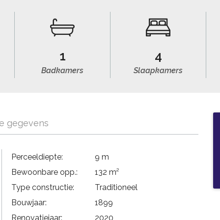
1
4
Badkamers
Slaapkamers
ke gegevens
Perceeldiepte:
9 m
Bewoonbare opp.:
132 m²
Type constructie:
Traditioneel
Bouwjaar:
1899
Renovatiejaar:
2020