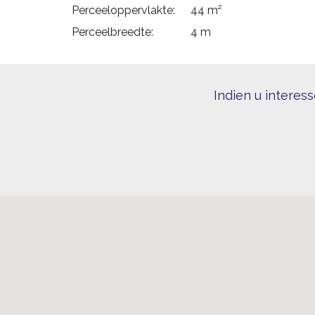
Perceeloppervlakte:
44 m²
Perceelbreedte:
4 m
Indien u interes